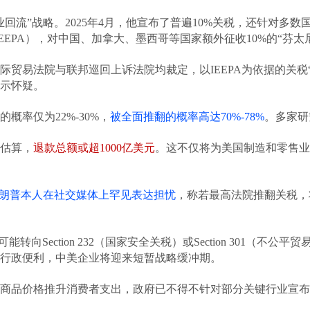
流”战略。2025年4月，他宣布了普遍10%关税，还针对多数国家
EPA），对中国、加拿大、墨西哥等国家额外征收10%的“芬太
贸易法院与联邦巡回上诉法院均裁定，以IEEPA为依据的关税“超
示怀疑。
率仅为22%-30%，
被全面推翻的概率高达70%-78%
。多家研
估算，
退款总额或超1000亿美元
。这不仅将为美国制造和零售业
朗普本人在社交媒体上罕见表达担忧
，称若最高法院推翻关税，将
转向Section 232（国家安全关税）或Section 301
行政便利，中美企业将迎来短暂战略缓冲期。
商品价格推升消费者支出，政府已不得不针对部分关键行业宣布