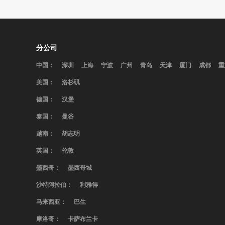
分公司
中国：
深圳
上海
宁波
广州
青岛
天津
厦门
成都
重
美国：
洛杉矶
德国：
汉堡
泰国：
曼谷
越南：
胡志明
英国：
伦敦
墨西哥：
墨西哥城
沙特阿拉伯：
利雅得
马来西亚：
巴生
摩洛哥：
卡萨布兰卡