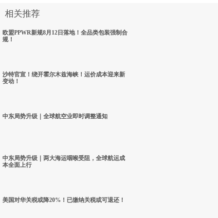
相关推荐
欧盟PPWR新规8月12日落地！全品类包装强制合
规！
沙特官宣！绕开霍尔木兹海峡！运价成本迎来新
变动！
中东局势升级｜全球航空业即时调整通知
中东局势升级｜两大海运咽喉受阻，全球航运成
本全面上行
美国对华关税或降20%！已缴纳关税或可退还！