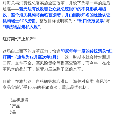
对海关与消费税总署实施全面改革，并设下为期一年的最后
通牒——
若无法有效改善公众及总统眼中的不良形象与绩
效，整个海关机构将面临被冻结，并由国际知名的检验认证
机构瑞士
SGS接管。
整改目标被明确为：
“出口低报发票”
与
“非法物品走私入境”
。
红灯期
“严上加严”
这场自上而下的改革压力，恰逢
印尼每年一度的传统清关
“红
灯期”（通常为12月至次年3月）
。这一时期本就会针对新进
口商、文件不全、高风险货物等提高查验率，而今年，在改
革风暴的叠加下，监管力度达到了空前水平。
目前，在雅加达、唐格朗等核心港口，海关对多类
“高风险”
商品实施近乎100%的开箱查验，重点品类包括：
纺织品和服装
电子产品
化妆品