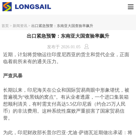
首页
>
新闻资讯
>
出口紧急预警：东南亚大国查验率飙升
出口紧急预警：东南亚大国查验率飙升
发布于
2026.01.05
近期，计划将货物运往印度尼西亚的货主和货代企业，正面
临着前所未有的通关压力。
严查风暴
长期以来，印尼海关在公众和国际贸易商眼中形象堪忧，被
普遍视为
“收黑钱的窝点”。有从业者透露，一个进口集装箱
想顺利清关，有时需支付高达5.5亿印尼盾（约合25万人民
币）的非法费用。这种系统性腐败严重损害了国家贸易信
誉。
为此，印尼财政部长普尔巴亚
·尤迪·萨德瓦近期做出承诺：将