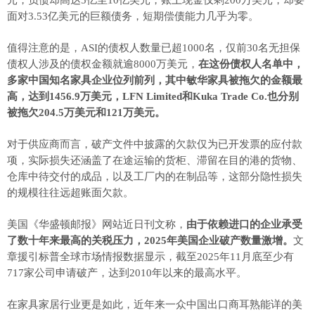
元，负债却高达5亿至10亿美元，账上现金仅剩200万美元，却要
面对3.53亿美元的巨额债务，短期偿债能力几乎为零。
值得注意的是，ASI的债权人数量已超1000名，仅前30名
无担保
债权人
涉及的债权金额就逾8000万美元，
在这份债权人名单中，
多家中国知名家具企业位列前列，其中敏华家具被拖欠的金额最
高，达到1456.9万美元，LFN Limited和Kuka Trade Co.也分别
被拖欠204.5万美元和121万美元。
对于供应商而言，破产文件中披露的欠款仅为已开发票的应付款
项，实际损失还涵盖了在途运输的货柜、滞留在目的港的货物、
仓库中待交付的成品，以及工厂内的在制品等，这部分隐性损失
的规模往往远超账面欠款。
美国《华盛顿邮报》网站近日刊文称，
由于依赖进口的企业承受
了数十年来最高的关税压力，2025年美国企业破产数量激增。
文
章援引标普全球市场情报数据显示，截至2025年11月底至少有
717家公司申请破产，达到2010年以来的最高水平。
在家具家居行业更是如此，近年来一众中国出口商耳熟能详的美