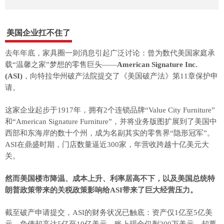
美国企业扛不住了
去年年底，家具圈一则消息引起广泛讨论：曾为数代美国家庭承
载“温馨之家”梦想的零售巨头——
American Signature Inc.
(ASI)
，向特拉华州破产法院提交了《美国破产法》第11章保护申
请。
这家企业起步于1917年，拥有2个连锁品牌“Value City Furniture”
和“American Signature Furniture”，并将业务版图扩展到了美国中
西部和东海岸的数十个州，成为名副其实的零售界“隐形冠军”。
ASI在鼎盛时期，门店数量逼近300家，年营收跨越十亿美元大
关。
然而美国楼市降温、成本上升、利率居高不下，以及美国总统特
朗普政策带来的关税政策影响给ASI带来了巨大经营压力。
截至破产申请提交，ASI的财务状况已触底：资产仅1亿至5亿美