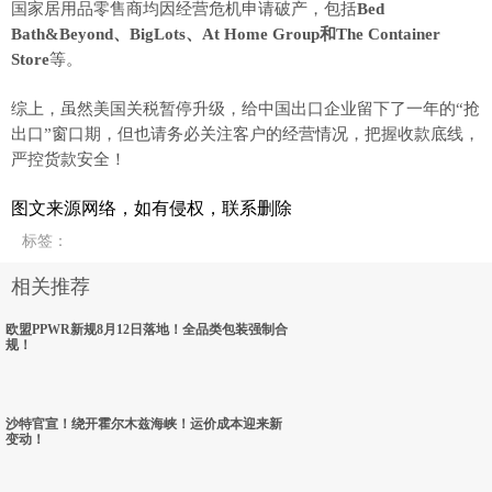
国家居用品零售商均因经营危机申请破产，包括
Bed
Bath&Beyond
、BigLots、At Home Group和The Container
Store
等。
综上，虽然美国关税暂停升级，给中国出口企业留下了一年的“抢
出口”窗口期，但也请务必关注客户的经营情况，把握收款底线，
严控货款安全！
图文来源网络，如有侵权，联系删除
标签
：
相关推荐
欧盟PPWR新规8月12日落地！全品类包装强制合
规！
沙特官宣！绕开霍尔木兹海峡！运价成本迎来新
变动！