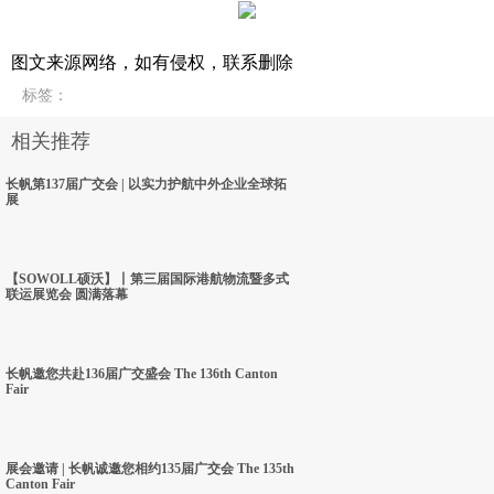
图文来源网络，如有侵权，联系删除
标签
：
相关推荐
长帆第137届广交会 | 以实力护航中外企业全球拓
展
【SOWOLL硕沃】丨第三届国际港航物流暨多式
联运展览会 圆满落幕
长帆邀您共赴136届广交盛会 The 136th Canton
Fair
展会邀请 | 长帆诚邀您相约135届广交会 The 135th
Canton Fair