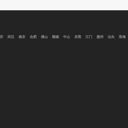
庆
武汉
南京
合肥
佛山
顺德
中山
东莞
江门
惠州
汕头
珠海