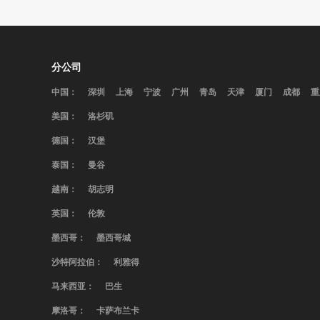
分公司
中国：
深圳
上海
宁波
广州
青岛
天津
厦门
成都
重
美国：
洛杉矶
德国：
汉堡
泰国：
曼谷
越南：
胡志明
英国：
伦敦
墨西哥：
墨西哥城
沙特阿拉伯：
利雅得
马来西亚：
巴生
摩洛哥：
卡萨布兰卡