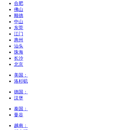
合肥
佛山
顺德
中山
东莞
江门
惠州
汕头
珠海
长沙
北京
美国：
洛杉矶
德国：
汉堡
泰国：
曼谷
越南：