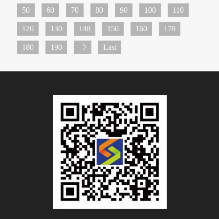
50
60
70
80
90
100
110
120
130
140
150
160
170
180
190
Last