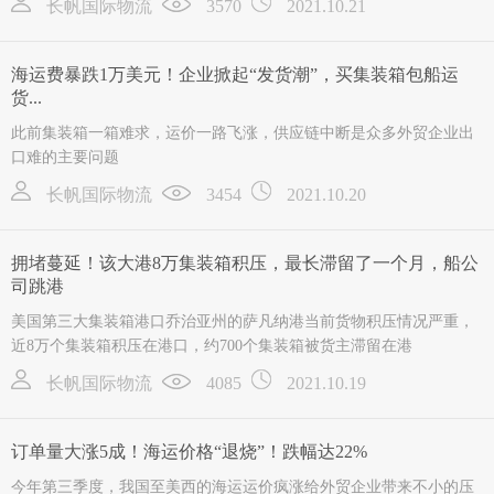
长帆国际物流
3570
2021.10.21
海运费暴跌1万美元！企业掀起“发货潮”，买集装箱包船运
货...
此前集装箱一箱难求，运价一路飞涨，供应链中断是众多外贸企业出
口难的主要问题
长帆国际物流
3454
2021.10.20
拥堵蔓延！该大港8万集装箱积压，最长滞留了一个月，船公
司跳港
美国第三大集装箱港口乔治亚州的萨凡纳港当前货物积压情况严重，
近8万个集装箱积压在港口，约700个集装箱被货主滞留在港
长帆国际物流
4085
2021.10.19
订单量大涨5成！海运价格“退烧”！跌幅达22%
今年第三季度，我国至美西的海运运价疯涨给外贸企业带来不小的压