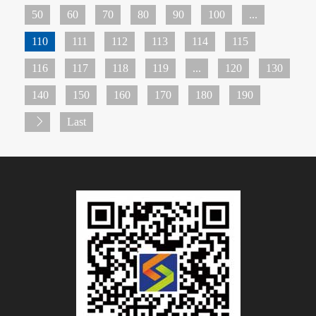
50
60
70
80
90
100
...
110
111
112
113
114
115
116
117
118
119
...
120
130
140
150
160
170
180
190
Last