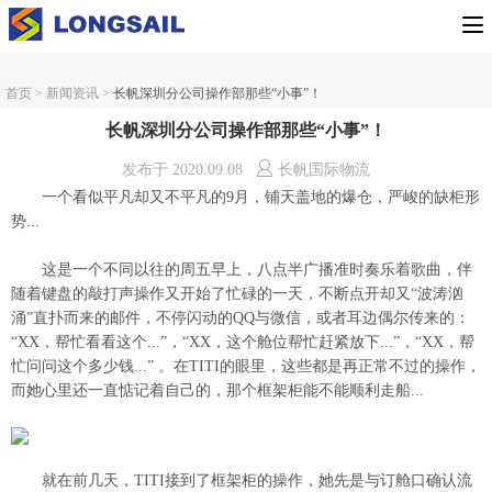
首页
>
新闻资讯
>
长帆深圳分公司操作部那些“小事”！
长帆深圳分公司操作部那些“小事”！
发布于
2020.09.08
长帆国际物流
一个看似平凡却又不平凡的9月，铺天盖地的爆仓，严峻的缺柜形
势...
这是一个不同以往的周五早上，八点半广播准时奏乐着歌曲，伴
随着键盘的敲打声操作又开始了忙碌的一天，不断点开却又“波涛汹
涌”直扑而来的邮件，不停闪动的QQ与微信，或者耳边偶尔传来的：
“XX，帮忙看看这个...”，“XX，这个舱位帮忙赶紧放下...”，“XX，帮
忙问问这个多少钱...” 。在TITI的眼里，这些都是再正常不过的操作，
而她心里还一直惦记着自己的，那个框架柜能不能顺利走船...
就在前几天，TITI接到了框架柜的操作，她先是与订舱口确认流