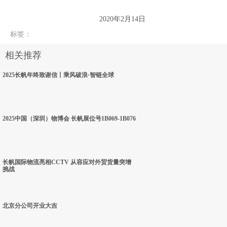
2020年2月14日
标签
：
相关推荐
2025长帆年终致谢信丨乘风破浪·智链全球
2025中国（深圳）物博会 长帆展位号1B069-1B076
长帆国际物流亮相CCTV 从容应对外贸货量突增
挑战
北京分公司开业大吉