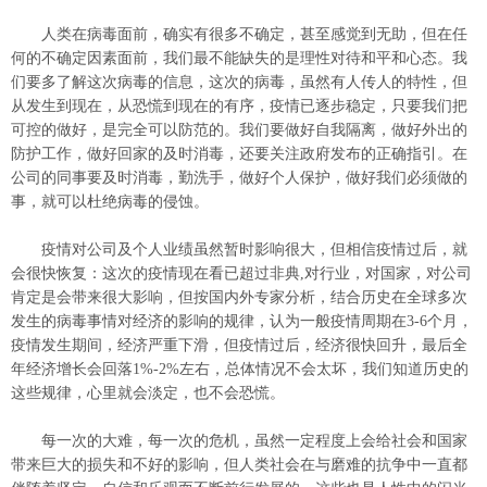
人类在病毒面前，确实有很多不确定，甚至感觉到无助，但在任
何的不确定因素面前，我们最不能缺失的是理性对待和平和心态。我
们要多了解这次病毒的信息，这次的病毒，虽然有人传人的特性，但
从发生到现在，从恐慌到现在的有序，疫情已逐步稳定，只要我们把
可控的做好，是完全可以防范的。我们要做好自我隔离，做好外出的
防护工作，做好回家的及时消毒，还要关注政府发布的正确指引。在
公司的同事要及时消毒，勤洗手，做好个人保护，做好我们必须做的
事，就可以杜绝病毒的侵蚀。
疫情对公司及个人业绩虽然暂时影响很大，但相信疫情过后，就
会很快恢复：这次的疫情现在看已超过非典,对行业，对国家，对公司
肯定是会带来很大影响，但按国内外专家分析，结合历史在全球多次
发生的病毒事情对经济的影响的规律，认为一般疫情周期在3-6个月，
疫情发生期间，经济严重下滑，但疫情过后，经济很快回升，最后全
年经济增长会回落1%-2%左右，总体情况不会太坏，我们知道历史的
这些规律，心里就会淡定，也不会恐慌。
每一次的大难，每一次的危机，虽然一定程度上会给社会和国家
带来巨大的损失和不好的影响，但人类社会在与磨难的抗争中一直都