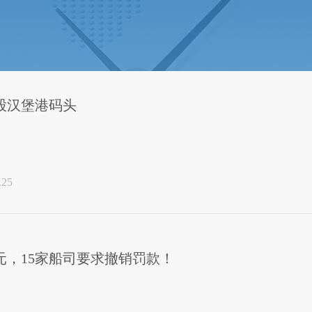
股汉堡港码头
.25
元，15家船司要求撤销罚款！