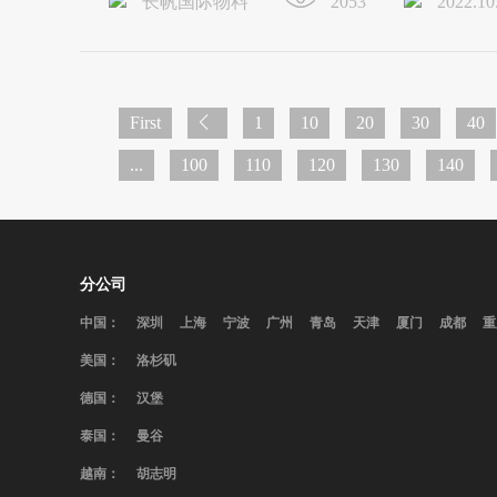
长帆国际物料
2053
2022.10
First
1
10
20
30
40
...
100
110
120
130
140
分公司
中国：
深圳
上海
宁波
广州
青岛
天津
厦门
成都
重
美国：
洛杉矶
德国：
汉堡
泰国：
曼谷
越南：
胡志明