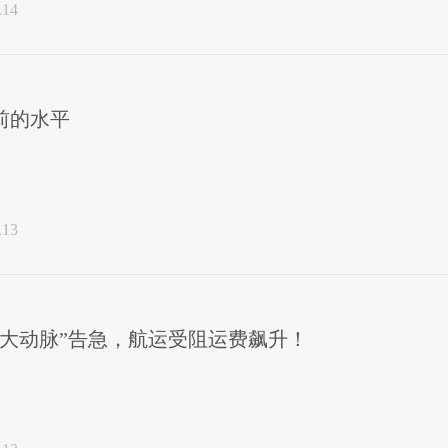
.14
前的水平
.13
输大动脉”告急，航运受阻运费飙升！