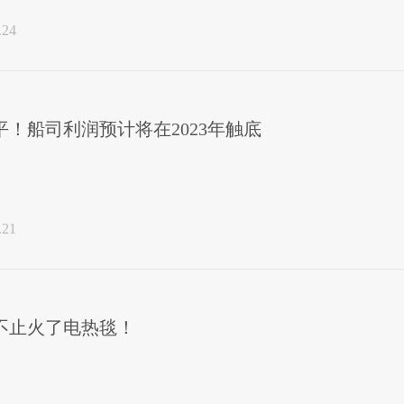
.24
！船司利润预计将在2023年触底
.21
不止火了电热毯！