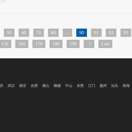
.13
50
60
70
80
...
90
91
92
93
150
160
170
180
190
Last
庆
武汉
南京
合肥
佛山
顺德
中山
东莞
江门
惠州
汕头
珠海