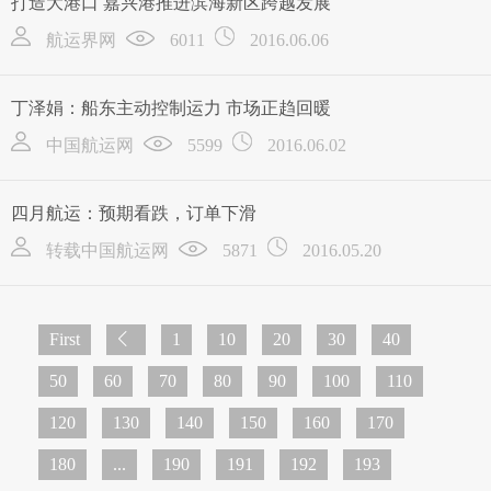
打造大港口 嘉兴港推进滨海新区跨越发展
航运界网
6011
2016.06.06
丁泽娟：船东主动控制运力 市场正趋回暖
中国航运网
5599
2016.06.02
四月航运：预期看跌，订单下滑
转载中国航运网
5871
2016.05.20
First
1
10
20
30
40
50
60
70
80
90
100
110
120
130
140
150
160
170
180
...
190
191
192
193