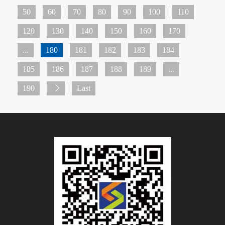
50
60
70
80
90
100
110
120
130
140
150
160
170
...
180
181
182
183
184
185
186
187
188
189
...
190
Last