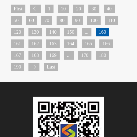
First
1
10
20
30
40
50
60
70
80
90
100
110
120
130
140
150
...
160
161
162
163
164
165
166
167
168
169
...
170
180
190
Last