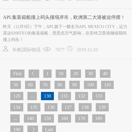
APL集装箱船撞上码头撞塌岸吊，欧洲第二大港被迫停摆！
昨天（12月9日）下午，APL旗下一艘名为APL MEXICO CITY，运力
高达9200TEU的集装箱船，受恶劣天气影响，在安特卫普港抛锚期间
撞上码头！
长帆国际物流
7077
2019.12.10
First
1
10
20
30
40
50
60
70
80
90
100
110
120
...
130
131
132
133
134
135
136
137
138
139
...
140
150
160
170
180
190
Last