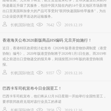
随着圣诞、元旦双节将至，航空货运迎来旺季，全球快递业巨头联邦
快递最近升级了其服务，包括中国大陆在内的14个亚太地区市场新增
出口至美国和加拿大的产品可享受到“联邦快递国际特早服务”，为出
口企业提供更早送达的运输服务。
长帆国际物流
7642
2019.12.19
香港海关公布2020新版商品HS编码 元旦开始施行！
近日，香港特区政府统计处发布《2020年版香港货物协调制度（港货
协制）编号》。2020年版港货协制将于2020年1月1日生效。而2019年
或之前进出口货物递交的报关单，则须按照2019年版的港货协制填
报。
长帆国际物流
9357
2019.12.16
巴西卡车司机宣布今日全国罢工！
巴西卡车司机宣布，他们将从12月16日星期一开始举行全国性罢工，
要求联邦政府兑现对该行业员工的承诺
长帆国际物流
7858
2019.12.16